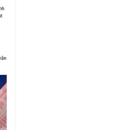
ính
át
 vẫn