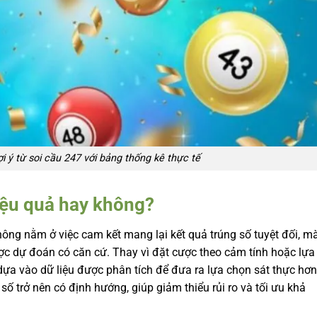
ợi ý từ soi cầu 247 với bảng thống kê thực tế
iệu quả hay không?
hông nằm ở việc cam kết mang lại kết quả trúng số tuyệt đối, m
lược dự đoán có căn cứ. Thay vì đặt cược theo cảm tính hoặc lựa
dựa vào dữ liệu được phân tích để đưa ra lựa chọn sát thực hơn
số trở nên có định hướng, giúp giảm thiểu rủi ro và tối ưu khả