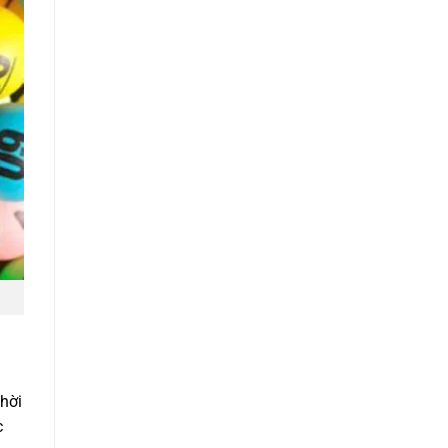
thời
c