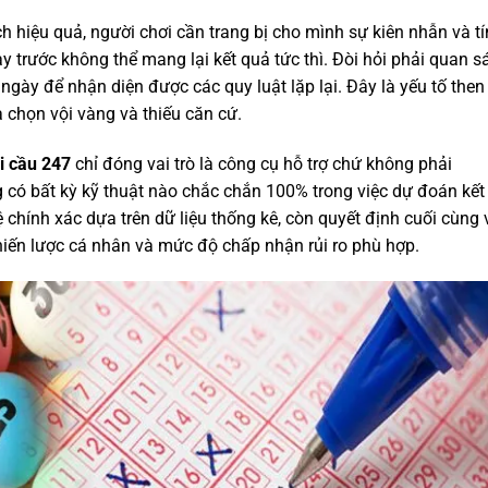
 hiệu quả, người chơi cần trang bị cho mình sự kiên nhẫn và t
uay trước không thể mang lại kết quả tức thì. Đòi hỏi phải quan s
u ngày để nhận diện được các quy luật lặp lại. Đây là yếu tố then
 chọn vội vàng và thiếu căn cứ.
i cầu 247
chỉ đóng vai trò là công cụ hỗ trợ chứ không phải
có bất kỳ kỹ thuật nào chắc chắn 100% trong việc dự đoán kết
ệ chính xác dựa trên dữ liệu thống kê, còn quyết định cuối cùng
hiến lược cá nhân và mức độ chấp nhận rủi ro phù hợp.