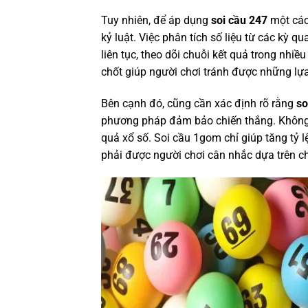
Tuy nhiên, để áp dụng
soi cầu 247
một cách
kỷ luật. Việc phân tích số liệu từ các kỳ q
liên tục, theo dõi chuỗi kết quả trong nhiề
chốt giúp người chơi tránh được những lựa
Bên cạnh đó, cũng cần xác định rõ rằng
so
phương pháp đảm bảo chiến thắng. Không 
quả xổ số. Soi cầu 1gom chỉ giúp tăng tỷ l
phải được người chơi cân nhắc dựa trên c