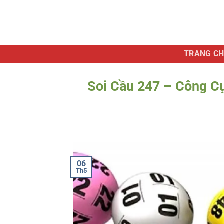
Bỏ
qua
nội
dung
TRANG C
Soi Cầu 247 – Công C
06
Th5