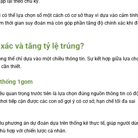
p lại theo chu kỳ.
i có thể lựa chọn số một cách có cơ sở thay vì dựa vào cảm tính
iệm thời gian suy đoán mà còn góp phần tăng độ chính xác khi 
xác và tăng tỷ lệ trúng?
ông thể chỉ dựa vào một chiều thông tin. Sự kết hợp giữa lựa ch
 cần thiết.
ệ thống 1gom
ều quan trọng trước tiên là lựa chọn đúng nguồn thông tin có đ
chơi tiếp cận được các con số gợi ý có cơ sở, hạn chế tối đa sai
u phương án dự đoán dựa trên thống kê thực tế, giúp người dù
hù hợp với chiến lược cá nhân.