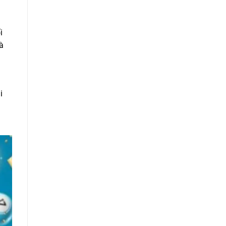
i
à
i