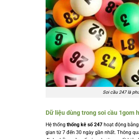
Soi cầu 247 là ph
Dữ liệu dùng trong soi cầu 1gom 
Hệ thống
thống kê số 247
hoạt động bằng c
gian từ 7 đến 30 ngày gần nhất. Thông qua