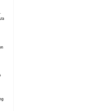
.
đưa
ọn
ộ
ng