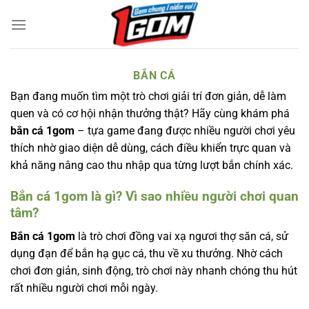
Bỏ
qua
nội
dung
BẮN CÁ
Bạn đang muốn tìm một trò chơi giải trí đơn giản, dễ làm
quen và có cơ hội nhận thưởng thật? Hãy cùng khám phá
bắn cá 1gom
– tựa game đang được nhiều người chơi yêu
thích nhờ giao diện dễ dùng, cách điều khiển trực quan và
khả năng nâng cao thu nhập qua từng lượt bắn chính xác.
Bắn cá 1gom là gì? Vì sao nhiều người chơi quan
tâm?
Bắn cá 1gom
là trò chơi đồng vai xạ ngươi thợ săn cá, sử
dụng đạn để bắn hạ gục cá, thu về xu thưởng. Nhờ cách
chơi đơn giản, sinh động, trò chơi này nhanh chóng thu hút
rất nhiều người chơi mỗi ngày.