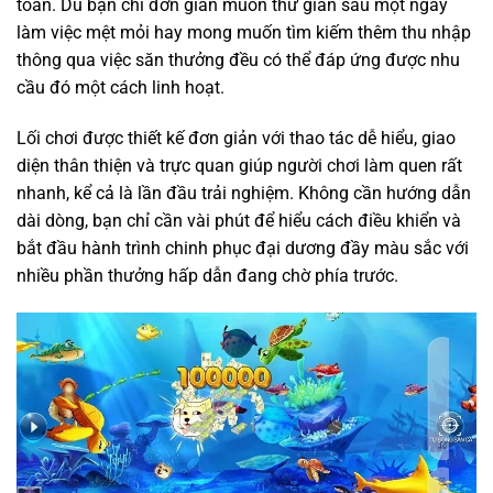
toán. Dù bạn chỉ đơn giản muốn thư giãn sau một ngày
làm việc mệt mỏi hay mong muốn tìm kiếm thêm thu nhập
thông qua việc săn thưởng đều có thể đáp ứng được nhu
cầu đó một cách linh hoạt.
Lối chơi được thiết kế đơn giản với thao tác dễ hiểu, giao
diện thân thiện và trực quan giúp người chơi làm quen rất
nhanh, kể cả là lần đầu trải nghiệm. Không cần hướng dẫn
dài dòng, bạn chỉ cần vài phút để hiểu cách điều khiển và
bắt đầu hành trình chinh phục đại dương đầy màu sắc với
nhiều phần thưởng hấp dẫn đang chờ phía trước.