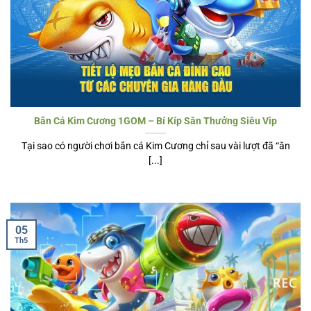
Bắn Cá Kim Cương 1GOM – Bí Kíp Săn Thưởng Siêu Vip
Tại sao có người chơi bắn cá Kim Cương chỉ sau vài lượt đã “ăn
[...]
05
Th5