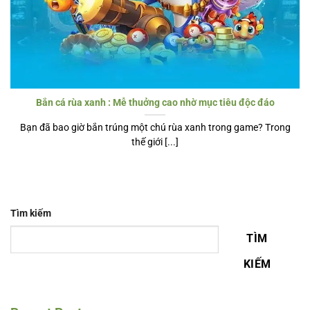
Bắn cá rùa xanh : Mễ thuởng cao nhờ mục tiêu độc đáo
Bạn đã bao giờ bắn trúng một chú rùa xanh trong game? Trong
thế giới [...]
Tìm kiếm
TÌM
KIẾM