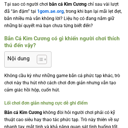
Tại sao có người chơi
bắn cá Kim Cương
chỉ sau vài lượt
đã “ăn đậm” tại
1gom.ae.org
, trong khi bạn lại mãi lẹt đẹt,
bắn nhiều mà vẫn không lời? Liệu họ có đang nắm giữ
những bí quyết mà bạn chưa từng biết đến?
Bắn Cá Kim Cương có gì khiến người chơi thích
thú đến vậy?
Nội dung
Không cầu kỳ như những game bắn cá phức tạp khác, trò
chơi này thu hút nhờ cách chơi đơn giản nhưng vẫn tạo
cảm giác hồi hộp, cuốn hút.
Lối chơi đơn giản nhưng cực dễ ghi điểm
Bắn cá Kim Cương
không đòi hỏi người chơi phải có kỹ
thuật cao siêu hay thao tác phức tạp. Trò này thiên về sự
nhanh tay, mắt tinh và khả năng quan sát tình huống tốt.