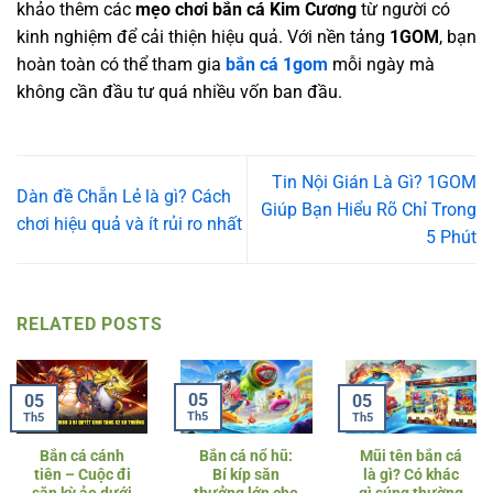
khảo thêm các
mẹo chơi bắn cá Kim Cương
từ người có
kinh nghiệm để cải thiện hiệu quả. Với nền tảng
1GOM
, bạn
hoàn toàn có thể tham gia
bắn cá 1gom
mỗi ngày mà
không cần đầu tư quá nhiều vốn ban đầu.
Tin Nội Gián Là Gì? 1GOM
Dàn đề Chẵn Lẻ là gì? Cách
Giúp Bạn Hiểu Rõ Chỉ Trong
chơi hiệu quả và ít rủi ro nhất
5 Phút
RELATED POSTS
05
05
05
Th5
Th5
Th5
Bắn cá cánh
Bắn cá nổ hũ:
Mũi tên bắn cá
tiên – Cuộc đi
Bí kíp săn
là gì? Có khác