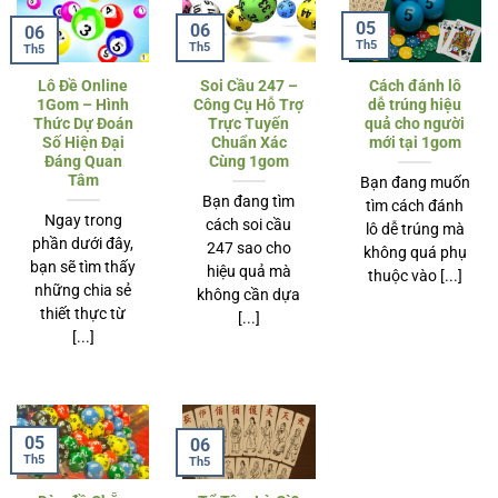
05
06
06
Th5
Th5
Th5
Lô Đề Online
Soi Cầu 247 –
Cách đánh lô
1Gom – Hình
Công Cụ Hỗ Trợ
dễ trúng hiệu
Thức Dự Đoán
Trực Tuyến
quả cho người
Số Hiện Đại
Chuẩn Xác
mới tại 1gom
Đáng Quan
Cùng 1gom
Tâm
Bạn đang muốn
Bạn đang tìm
tìm cách đánh
Ngay trong
cách soi cầu
lô dễ trúng mà
phần dưới đây,
247 sao cho
không quá phụ
bạn sẽ tìm thấy
hiệu quả mà
thuộc vào [...]
những chia sẻ
không cần dựa
thiết thực từ
[...]
[...]
05
06
Th5
Th5