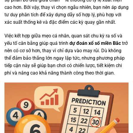
cao hơn. Bởi vậy, thay vì chọn ngẫu nhiên, bạn nên áp dụng
tư duy phân tích để xây dựng dãy số hợp lý, phù hợp với
xác suất thống kê và đặc điểm các kỳ quay gần nhất.
Việc kết hợp giữa mẹo cá nhân, quan sát chu kỳ ra số và
yếu tố cân bằng giúp quá trình
dự đoán xổ số miền Bắc
trở
nên có cơ sở hơn, thay vì chỉ dựa vào may rủi. Dù không
thể đảm bảo thắng lớn ngay lập tức, nhưng phương pháp
tiếp cận này sẽ giúp bạn chơi có chiến lược, tiết kiệm chi
phí và nâng cao khả năng thành công theo thời gian.