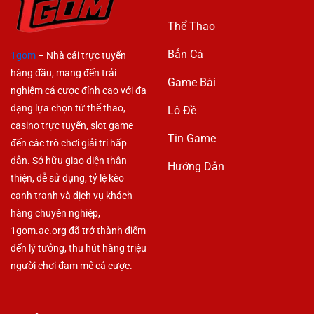
Thể Thao
Bắn Cá
1gom
– Nhà cái trực tuyến
hàng đầu, mang đến trải
Game Bài
nghiệm cá cược đỉnh cao với đa
dạng lựa chọn từ thể thao,
Lô Đề
casino trực tuyến, slot game
Tin Game
đến các trò chơi giải trí hấp
dẫn. Sở hữu giao diện thân
Hướng Dẫn
thiện, dễ sử dụng, tỷ lệ kèo
cạnh tranh và dịch vụ khách
hàng chuyên nghiệp,
1gom.ae.org đã trở thành điểm
đến lý tưởng, thu hút hàng triệu
người chơi đam mê cá cược.