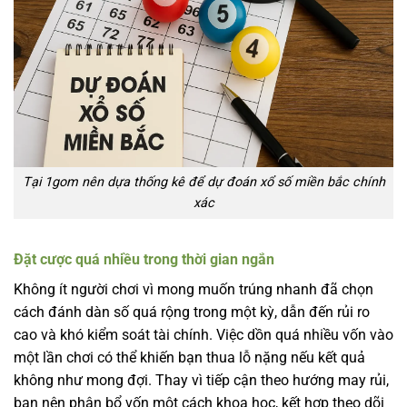
Tại 1gom nên dựa thống kê để dự đoán xổ số miền bắc chính
xác
Đặt cược quá nhiều trong thời gian ngắn
Không ít người chơi vì mong muốn trúng nhanh đã chọn
cách đánh dàn số quá rộng trong một kỳ, dẫn đến rủi ro
cao và khó kiểm soát tài chính. Việc dồn quá nhiều vốn vào
một lần chơi có thể khiến bạn thua lỗ nặng nếu kết quả
không như mong đợi. Thay vì tiếp cận theo hướng may rủi,
bạn nên phân bổ vốn một cách khoa học, kết hợp theo dõi